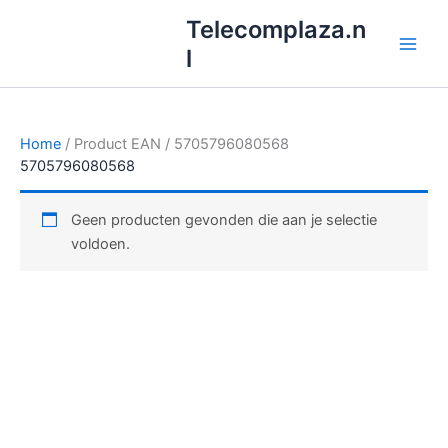
Ga
Telecomplaza.n
naar
l
de
inhoud
Home
/ Product EAN / 5705796080568
5705796080568
Geen producten gevonden die aan je selectie
voldoen.