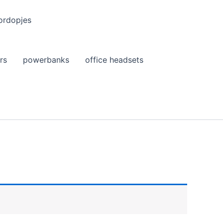
ordopjes
rs
powerbanks
office headsets