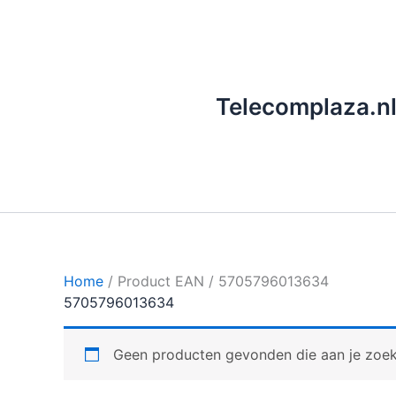
Ga
naar
de
inhoud
Telecomplaza.n
Home
/ Product EAN / 5705796013634
5705796013634
Geen producten gevonden die aan je zoekc