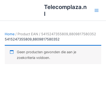
Ga
Telecomplaza.n
naar
l
de
inhoud
Home
/ Product EAN / 5415247355809,8809817580352
5415247355809,8809817580352
Geen producten gevonden die aan je
zoekcriteria voldoen.