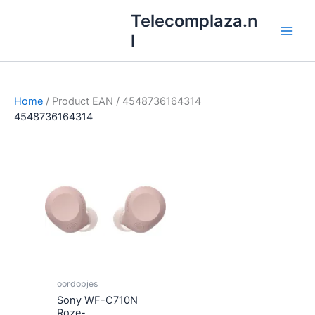
Ga
Telecomplaza.n
naar
l
de
inhoud
Home
/ Product EAN / 4548736164314
4548736164314
oordopjes
Sony WF-C710N
Roze-