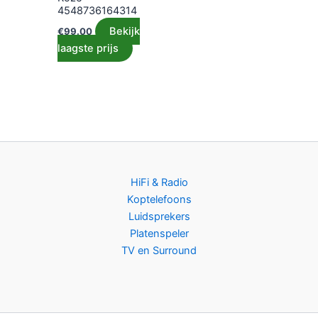
4548736164314
Bekijk
€
99.00
laagste prijs
HiFi & Radio
Koptelefoons
Luidsprekers
Platenspeler
TV en Surround