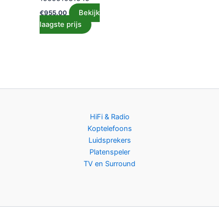
Bekijk
€
955.00
laagste prijs
HiFi & Radio
Koptelefoons
Luidsprekers
Platenspeler
TV en Surround