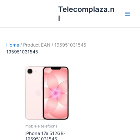
Ga
Telecomplaza.n
naar
l
de
inhoud
Home
/ Product EAN / 195951031545
195951031545
mobiele telefoons
iPhone 17e 512GB-
195951031545