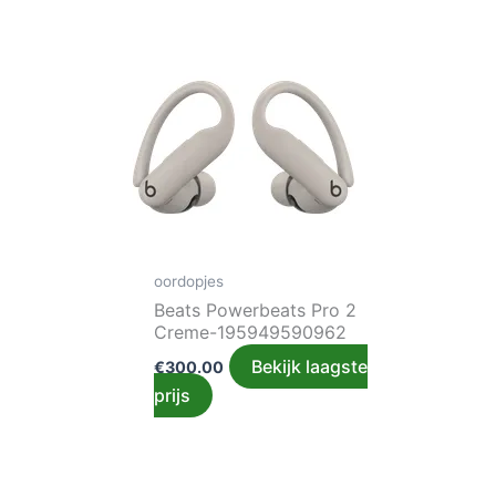
oordopjes
Beats Powerbeats Pro 2
Creme-195949590962
Bekijk laagste
€
300.00
prijs