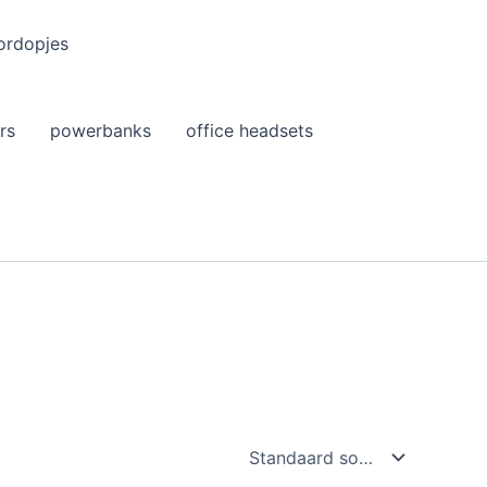
ordopjes
rs
powerbanks
office headsets