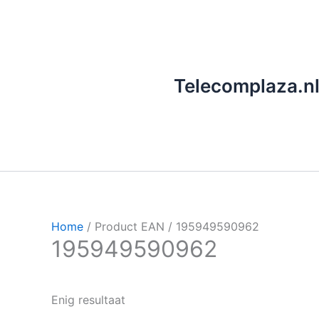
Ga
naar
de
inhoud
Telecomplaza.n
Home
/ Product EAN / 195949590962
195949590962
Enig resultaat