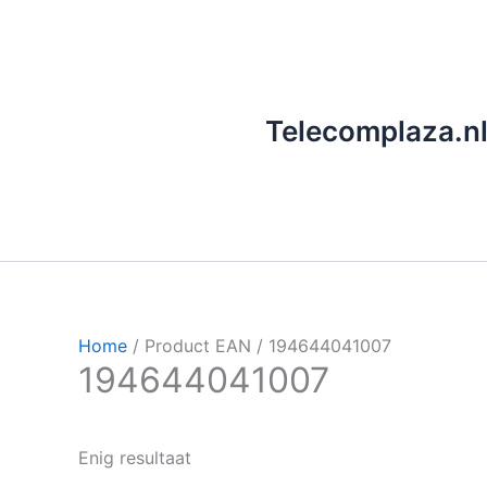
Ga
naar
de
inhoud
Telecomplaza.n
Home
/ Product EAN / 194644041007
194644041007
Enig resultaat