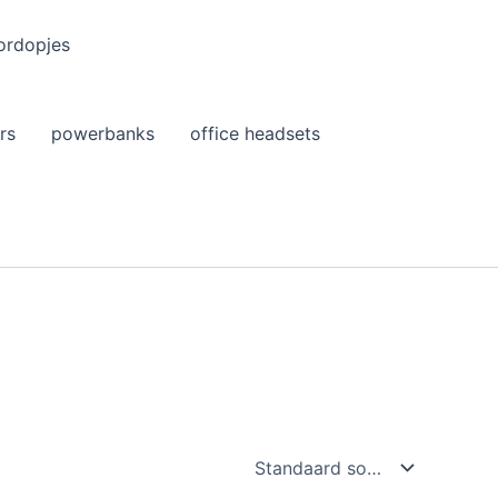
ordopjes
rs
powerbanks
office headsets