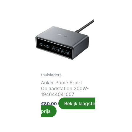
thuisladers
Anker Prime 6-in-1
Oplaadstation 200W-
194644041007
Bekijk laagste
€
80.00
prijs