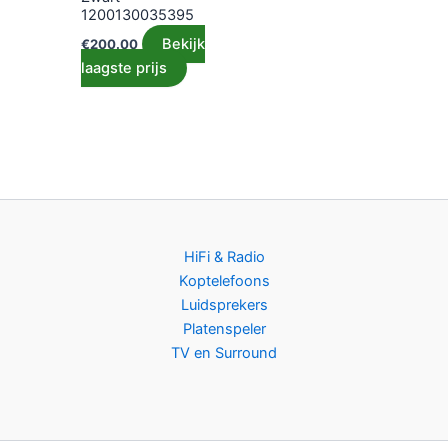
1200130035395
Bekijk
€
200.00
laagste prijs
HiFi & Radio
Koptelefoons
Luidsprekers
Platenspeler
TV en Surround