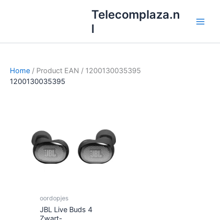
Ga
Telecomplaza.n
naar
l
de
inhoud
Home
/ Product EAN / 1200130035395
1200130035395
oordopjes
JBL Live Buds 4
Zwart-