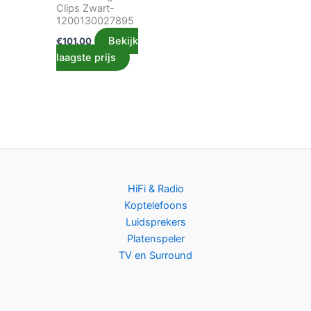
Clips Zwart-
1200130027895
Bekijk
€
101.00
laagste prijs
HiFi & Radio
Koptelefoons
Luidsprekers
Platenspeler
TV en Surround