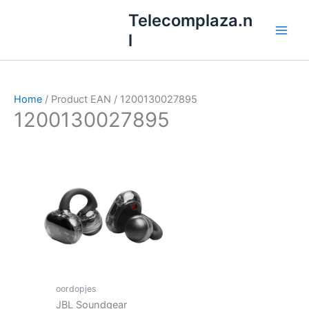
Ga
Telecomplaza.n
naar
l
de
inhoud
Home
/ Product EAN / 1200130027895
1200130027895
oordopjes
JBL Soundgear