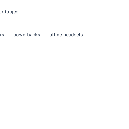
ordopjes
rs
powerbanks
office headsets