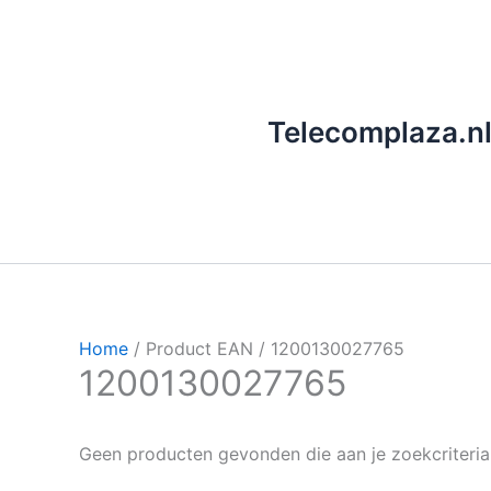
Ga
naar
de
inhoud
Telecomplaza.n
Home
/ Product EAN / 1200130027765
1200130027765
Geen producten gevonden die aan je zoekcriteria