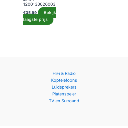
1200130026003
Bekijk
€
35.99
laagste prijs
HiFi & Radio
Koptelefoons
Luidsprekers
Platenspeler
TV en Surround