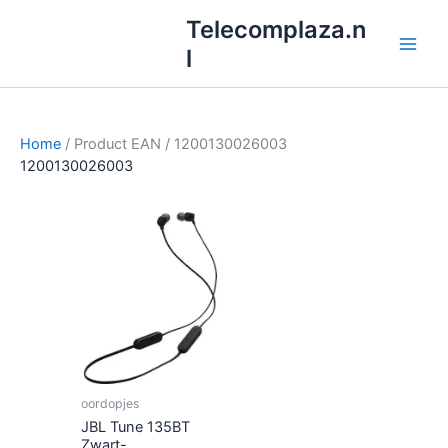
Ga
Telecomplaza.n
naar
l
de
inhoud
Home
/ Product EAN / 1200130026003
1200130026003
oordopjes
JBL Tune 135BT
Zwart-