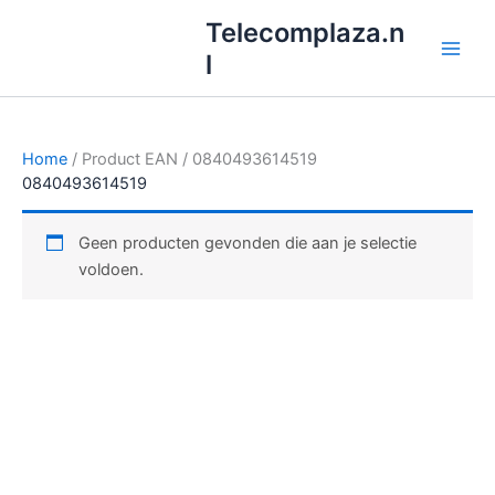
Ga
Telecomplaza.n
naar
l
de
inhoud
Home
/ Product EAN / 0840493614519
0840493614519
Geen producten gevonden die aan je selectie
voldoen.