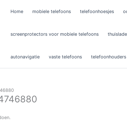
Home
mobiele telefoons
telefoonhoesjes
o
l
screenprotectors voor mobiele telefoons
thuislade
autonavigatie
vaste telefoons
telefoonhouders
746880
4746880
doen.