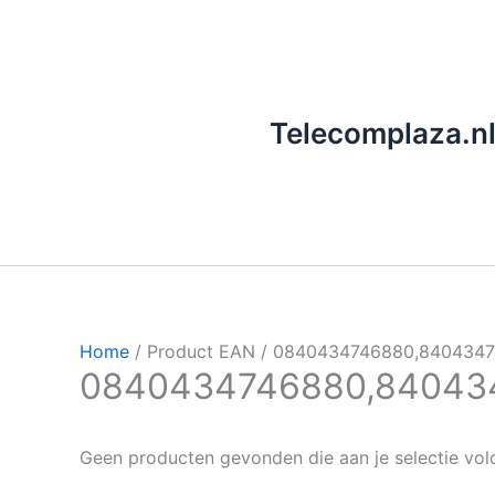
Ga
naar
de
inhoud
Telecomplaza.n
Home
/ Product EAN / 0840434746880,840434
0840434746880,84043
Geen producten gevonden die aan je selectie vol