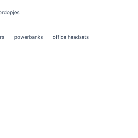
ordopjes
rs
powerbanks
office headsets