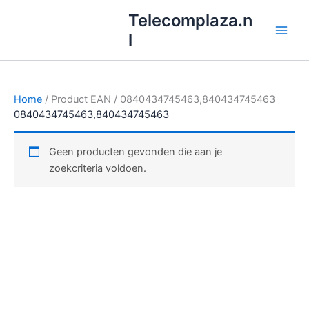
Ga
Telecomplaza.n
naar
l
de
inhoud
Home
/ Product EAN / 0840434745463,840434745463
0840434745463,840434745463
Geen producten gevonden die aan je
zoekcriteria voldoen.