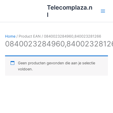
Ga
Telecomplaza.n
naar
l
de
inhoud
Home
/ Product EAN / 0840023284960,840023281266
0840023284960,8400232812
Geen producten gevonden die aan je selectie
voldoen.