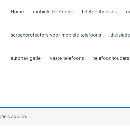
Home
mobiele telefoons
telefoonhoesjes
o
l
screenprotectors voor mobiele telefoons
thuislade
autonavigatie
vaste telefoons
telefoonhouders
tie voldoen.