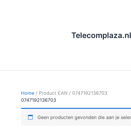
Ga
naar
de
inhoud
Telecomplaza.n
Home
/ Product EAN / 0747192136703
0747192136703
Geen producten gevonden die aan je selec