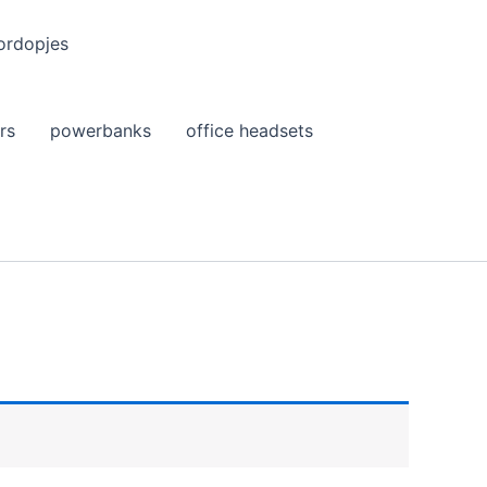
ordopjes
rs
powerbanks
office headsets