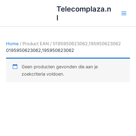
Ga
Telecomplaza.n
naar
l
de
inhoud
Home
/ Product EAN / 0195950623062,195950623062
0195950623062,195950623062
Geen producten gevonden die aan je
zoekcriteria voldoen.