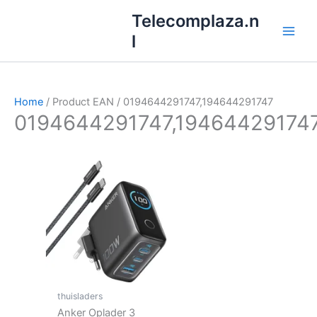
Ga
Telecomplaza.n
naar
l
de
inhoud
Home
/ Product EAN / 0194644291747,194644291747
0194644291747,19464429174
thuisladers
Anker Oplader 3