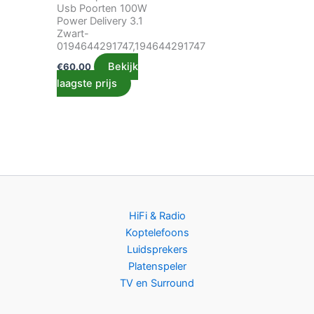
Usb Poorten 100W
Power Delivery 3.1
Zwart-
0194644291747,194644291747
Bekijk
€
60.00
laagste prijs
HiFi & Radio
Koptelefoons
Luidsprekers
Platenspeler
TV en Surround