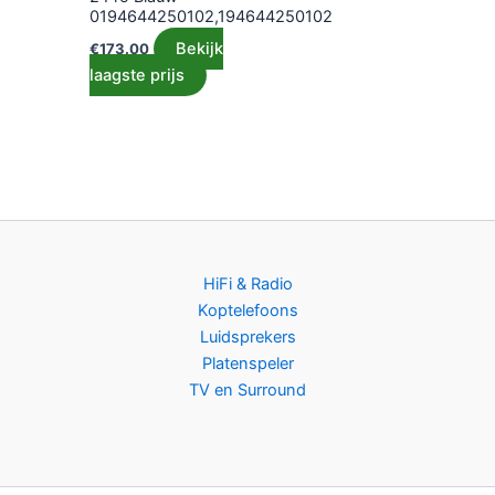
0194644250102,194644250102
Bekijk
€
173.00
laagste prijs
HiFi & Radio
Koptelefoons
Luidsprekers
Platenspeler
TV en Surround