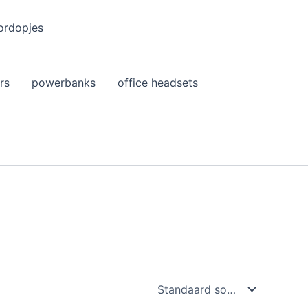
ordopjes
rs
powerbanks
office headsets