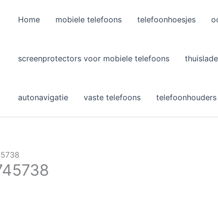
Home
mobiele telefoons
telefoonhoesjes
o
l
screenprotectors voor mobiele telefoons
thuislade
autonavigatie
vaste telefoons
telefoonhouders
45738
745738