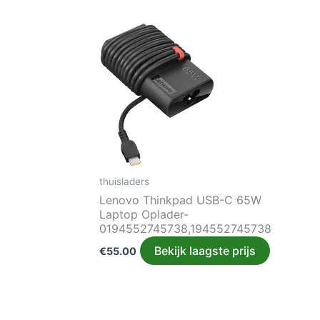
thuisladers
Lenovo Thinkpad USB-C 65W
Laptop Oplader-
0194552745738,194552745738
Bekijk laagste prijs
€
55.00