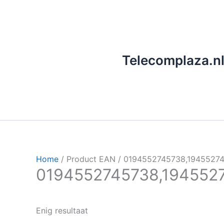
Ga
naar
de
inhoud
Telecomplaza.n
Home
/ Product EAN / 0194552745738,1945527
0194552745738,194552
Enig resultaat